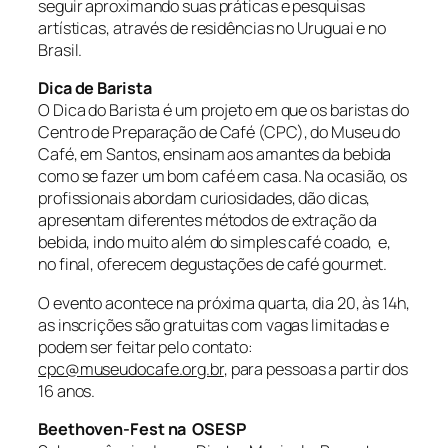
seguir aproximando suas práticas e pesquisas
artísticas, através de residências no Uruguai e no
Brasil.
Dica de Barista
O Dica do Barista é um projeto em que os baristas do
Centro de Preparação de Café (CPC), do Museu do
Café, em Santos, ensinam aos amantes da bebida
como se fazer um bom café em casa. Na ocasião, os
profissionais abordam curiosidades, dão dicas,
apresentam diferentes métodos de extração da
bebida, indo muito além do simples café coado, e,
no final, oferecem degustações de café gourmet.
O evento acontece na próxima quarta, dia 20, às 14h,
as inscrições são gratuitas com vagas limitadas e
podem ser feitar pelo contato:
cpc@museudocafe.org.br
, para pessoas a partir dos
16 anos.
Beethoven-Fest na OSESP