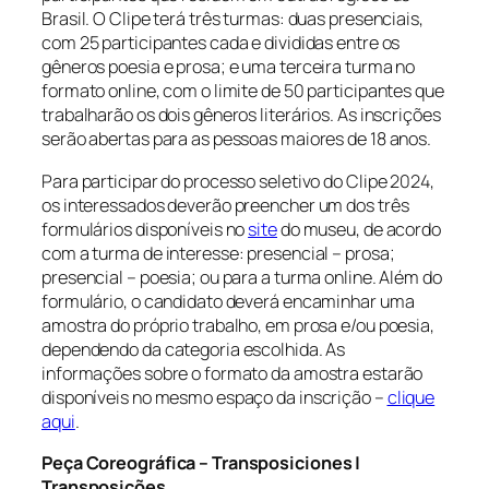
Brasil. O Clipe terá três turmas: duas presenciais,
com 25 participantes cada e divididas entre os
gêneros poesia e prosa; e uma terceira turma no
formato online, com o limite de 50 participantes que
trabalharão os dois gêneros literários. As inscrições
serão abertas para as pessoas maiores de 18 anos.
Para participar do processo seletivo do Clipe 2024,
os interessados deverão preencher um dos três
formulários disponíveis no
site
do museu, de acordo
com a turma de interesse: presencial – prosa;
presencial – poesia; ou para a turma online. Além do
formulário, o candidato deverá encaminhar uma
amostra do próprio trabalho, em prosa e/ou poesia,
dependendo da categoria escolhida. As
informações sobre o formato da amostra estarão
disponíveis no mesmo espaço da inscrição –
clique
aqui
.
Peça Coreográfica – Transposiciones |
Transposições