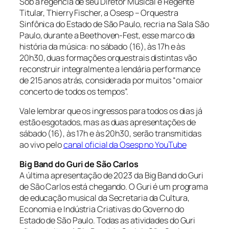
Sob a regência de seu Diretor Musical e Regente
Titular, Thierry Fischer, a Osesp – Orquestra
Sinfônica do Estado de São Paulo, recria na Sala São
Paulo, durante a Beethoven-Fest, esse marco da
história da música: no sábado (16), às 17h e às
20h30, duas formações orquestrais distintas vão
reconstruir integralmente a lendária performance
de 215 anos atrás, considerada por muitos “o maior
concerto de todos os tempos”.
Vale lembrar que os ingressos para todos os dias já
estão esgotados, mas as duas apresentações de
sábado (16), às 17h e às 20h30, serão transmitidas
ao vivo pelo
canal oficial da Osesp no YouTube
Big Band do Guri de São Carlos
A última apresentação de 2023 da Big Band do Guri
de São Carlos está chegando. O Guri é um programa
de educação musical da Secretaria da Cultura,
Economia e Indústria Criativas do Governo do
Estado de São Paulo. Todas as atividades do Guri