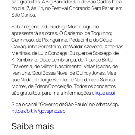
são gratuitas. A Big Band do Guri de São Carlos toca
no dia 17, às 11h, no Festival Chorando Sem Parar, em
São Carlos.
Sob a regência de Rodrigo Murer, o grupo
apresentará as obras:
O Caderno,
de Toquinho;
Carinhoso, de Pixinguinha; Pedacinho do Céu e
Cavaquinho Seresteiro, de Waldir Azevedo; Xote das
Meninas, de Luiz Gonzaga; Eu quero é Sossego, de
K- Ximbinho; Doce Lembrança, de Ricardo Brito;
Travessia, de Milton Nascimento; Velas Içadas, de
Ivan Lins; Soul Bossa Nova, de Quincy Jones; Mas
que Nada, de Jorge Ben Jor; e Não deixe o Samba
Morrer, de Edson Conceição. Todos os concertos
são gratuitos, para mais informações
clique aqui
Siga o canal “Governo de São Paulo” no WhatsApp:
https://bit.ly/govspnozap
Saiba mais