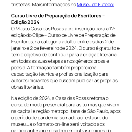
tristezas. Mais informações no
Museu do Futebol
Curso Livre de Preparação de Escritores –
Edição 2024
O Museu Casa das Rosas abre inscrição para a 12ª
edição do Clipe – Curso de Livre de Preparação de
Escritores, na categoria adulto, entre os dias 2 de
janeiro e 2 de fevereiro de 2024. O curso é gratuito e
tem o objetivo de contribuir para a criação literária
em todas as suas etapas e nos gêneros prosa e
poesia. A formação também proporciona
capacitação técnica e profissionalização para
autores iniciantes que buscam publicar as próprias
obras literárias.
Na edição de 2024, a Casa das Rosas retoma o
curso de modo presencial para as turmas que vivem
na capital e região metropolitana de São Paulo, após
o período de pandemia somado ao restauro do
museu. Já o formato on-line será voltado aos
participantes que residem em outras regiões do