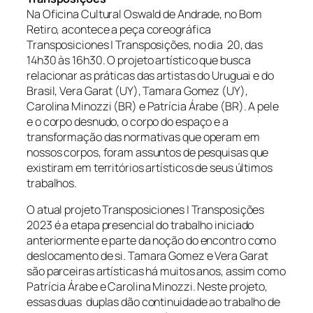
Na Oficina Cultural Oswald de Andrade, no Bom
Retiro, acontece a peça coreográfica
Transposiciones | Transposições, no dia 20, das
14h30 às 16h30. O projeto artístico que busca
relacionar as práticas das artistas do Uruguai e do
Brasil, Vera Garat (UY), Tamara Gomez (UY),
Carolina Minozzi (BR) e Patrícia Árabe (BR). A pele
e o corpo desnudo, o corpo do espaço e a
transformação das normativas que operam em
nossos corpos, foram assuntos de pesquisas que
existiram em territórios artísticos de seus últimos
trabalhos.
O atual projeto Transposiciones | Transposições
2023 é a etapa presencial do trabalho iniciado
anteriormente e parte da noção do encontro como
deslocamento de si. Tamara Gomez e Vera Garat
são parceiras artísticas há muitos anos, assim como
Patrícia Árabe e Carolina Minozzi. Neste projeto,
essas duas duplas dão continuidade ao trabalho de