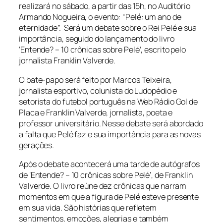
realizará no sábado, a partir das 15h, no Auditório
Armando Nogueira, o evento: “Pelé: um ano de
eternidade”. Será um debate sobre o Rei Pelé e sua
importância, seguido do lançamento do livro
‘Entende? – 10 crônicas sobre Pelé’, escrito pelo
jornalista Franklin Valverde.
O bate-papo será feito por Marcos Teixeira,
jornalista esportivo, colunista do Ludopédio e
setorista do futebol português na Web Rádio Gol de
Placa e Franklin Valverde, jornalista, poeta e
professor universitário. Nesse debate será abordado
a falta que Pelé faz e sua importância para as novas
gerações.
Após o debate acontecerá uma tarde de autógrafos
de ‘Entende? – 10 crônicas sobre Pelé’, de Franklin
Valverde. O livro reúne dez crônicas que narram
momentos em que a figura de Pelé esteve presente
em sua vida. São histórias que refletem
sentimentos, emoções, alegrias e também