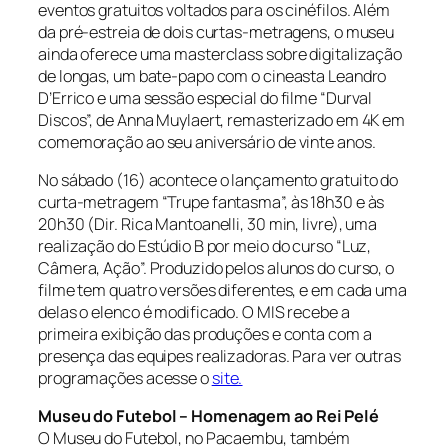
eventos gratuitos voltados para os cinéfilos. Além
da pré-estreia de dois curtas-metragens, o museu
ainda oferece uma masterclass sobre digitalização
de longas, um bate-papo com o cineasta Leandro
D’Errico e uma sessão especial do filme “Durval
Discos”, de Anna Muylaert, remasterizado em 4K em
comemoração ao seu aniversário de vinte anos.
No sábado (16) acontece o lançamento gratuito do
curta-metragem “Trupe fantasma”, às 18h30 e às
20h30 (Dir. Rica Mantoanelli, 30 min, livre), uma
realização do Estúdio B por meio do curso “Luz,
Câmera, Ação”. Produzido pelos alunos do curso, o
filme tem quatro versões diferentes, e em cada uma
delas o elenco é modificado. O MIS recebe a
primeira exibição das produções e conta com a
presença das equipes realizadoras. Para ver outras
programações acesse o
site.
Museu do Futebol – Homenagem ao Rei Pelé
O Museu do Futebol, no Pacaembu, também