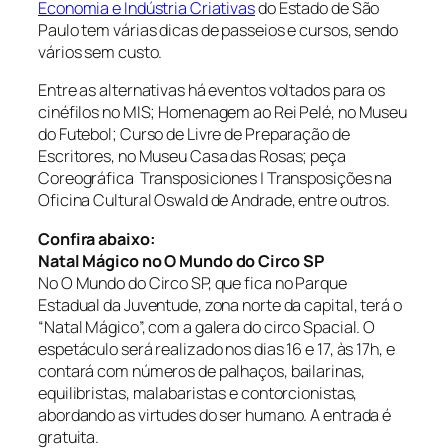
Economia e Indústria Criativas
do Estado de São
Paulo tem várias dicas de passeios e cursos, sendo
vários sem custo.
Entre as alternativas há eventos voltados para os
cinéfilos no MIS; Homenagem ao Rei Pelé, no Museu
do Futebol; Curso de Livre de Preparação de
Escritores, no Museu Casa das Rosas; peça
Coreográfica Transposiciones | Transposições na
Oficina Cultural Oswald de Andrade, entre outros.
Confira abaixo:
Natal Mágico no O Mundo do Circo SP
No O Mundo do Circo SP, que fica no Parque
Estadual da Juventude, zona norte da capital, terá o
“Natal Mágico”, com a galera do circo Spacial. O
espetáculo será realizado nos dias 16 e 17, às 17h, e
contará com números de palhaços, bailarinas,
equilibristas, malabaristas e contorcionistas,
abordando as virtudes do ser humano. A entrada é
gratuita.