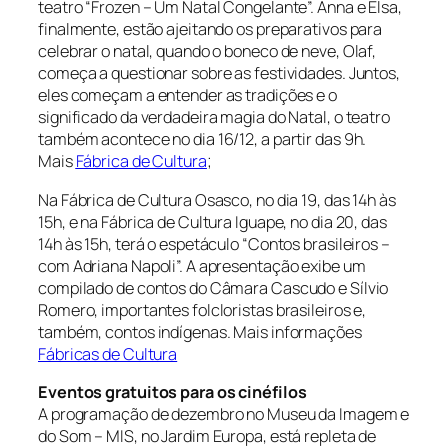
teatro “Frozen – Um Natal Congelante”. Anna e Elsa,
finalmente, estão ajeitando os preparativos para
celebrar o natal, quando o boneco de neve, Olaf,
começa a questionar sobre as festividades. Juntos,
eles começam a entender as tradições e o
significado da verdadeira magia do Natal, o teatro
também acontece no dia 16/12, a partir das 9h.
Mais
Fábrica de Cultura
;
Na Fábrica de Cultura Osasco, no dia 19, das 14h às
15h, e na Fábrica de Cultura Iguape, no dia 20, das
14h às 15h, terá o espetáculo “Contos brasileiros –
com Adriana Napoli”. A apresentação exibe um
compilado de contos do Câmara Cascudo e Sílvio
Romero, importantes folcloristas brasileiros e,
também, contos indígenas. Mais informações
Fábricas de Cultura
Eventos gratuitos para os cinéfilos
A programação de dezembro no Museu da Imagem e
do Som – MIS, no Jardim Europa, está repleta de