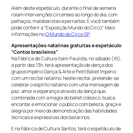
Além deste espetáculo, durante o final de semana
rolam intervenções circenses ao longo do dia, com
palhaços, malabaristas e pernaltas. E você também
pode conferir a “Exposição Mundo do Circo”. Mais
informações no
O Mundo do Circo SP
Apresentações natalinas gratuitas e espetáculo
“Contos brasileiros”
Na Fábrica de Cultura Itaim Paulista, no sábado (16),
a partir das 13h, terá apresentação de dança dos
grupos Império Dança & Arte e Petit Ballet Império
com um recital natalino. Neste recital, pretende-se
celebrar o espírito natalino com uma mensagem de
paz, amor e esperança através da dança que,
combinada com a magia do ballet clássico, busca
encantar e emocionar o público com beleza, graça e
alegria por meio da demonstração das habilidades
técnicas e expressivas dos bailarinos.
E na Fábrica de Cultura Santos, terá o espetáculo de