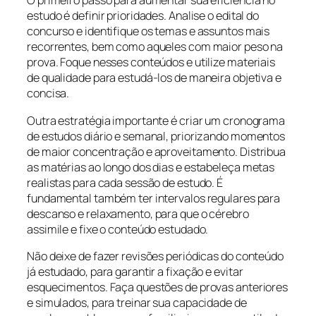
O primeiro passo para aumentar sua eficiência no
estudo é definir prioridades. Analise o edital do
concurso e identifique os temas e assuntos mais
recorrentes, bem como aqueles com maior peso na
prova. Foque nesses conteúdos e utilize materiais
de qualidade para estudá-los de maneira objetiva e
concisa.
Outra estratégia importante é criar um cronograma
de estudos diário e semanal, priorizando momentos
de maior concentração e aproveitamento. Distribua
as matérias ao longo dos dias e estabeleça metas
realistas para cada sessão de estudo. É
fundamental também ter intervalos regulares para
descanso e relaxamento, para que o cérebro
assimile e fixe o conteúdo estudado.
Não deixe de fazer revisões periódicas do conteúdo
já estudado, para garantir a fixação e evitar
esquecimentos. Faça questões de provas anteriores
e simulados, para treinar sua capacidade de