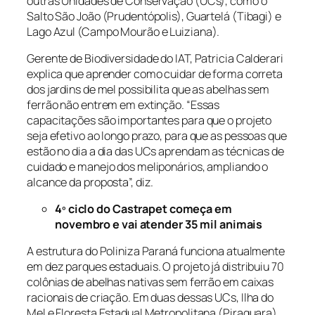
outras Unidades de Conservação (UCs), como o
Salto São João (Prudentópolis), Guartelá (Tibagi) e
Lago Azul (Campo Mourão e Luiziana).
Gerente de Biodiversidade do IAT, Patricia Calderari
explica que aprender como cuidar de forma correta
dos jardins de mel possibilita que as abelhas sem
ferrão não entrem em extinção. “Essas
capacitações são importantes para que o projeto
seja efetivo ao longo prazo, para que as pessoas que
estão no dia a dia das UCs aprendam as técnicas de
cuidado e manejo dos meliponários, ampliando o
alcance da proposta”, diz.
4º ciclo do Castrapet começa em
novembro e vai atender 35 mil animais
A estrutura do Poliniza Paraná funciona atualmente
em dez parques estaduais. O projeto já distribuiu 70
colônias de abelhas nativas sem ferrão em caixas
racionais de criação. Em duas dessas UCs, Ilha do
Mel e Floresta Estadual Metropolitana (Piraquara),