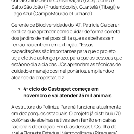
outras Unidades de Conservação (UCs), como o
Salto São João (Prudentópolis), Guartelá (Tibagi) e
Lago Azul (Campo Mourão e Luiziana).
Gerente de Biodiversidade do IAT, Patricia Calderari
explica que aprender como cuidar de forma correta
dos jardins de mel possibilita que as abelhas sem
ferrão não entrem em extinção. “Essas
capacitações são importantes para que o projeto
seja efetivo ao longo prazo, para que as pessoas que
estão no dia a dia das UCs aprendam as técnicas de
cuidado e manejo dos meliponários, ampliando o
alcance da proposta”, diz.
4º ciclo do Castrapet começa em
novembro e vai atender 35 mil animais
A estrutura do Poliniza Paraná funciona atualmente
em dez parques estaduais. O projeto já distribuiu 70
colônias de abelhas nativas sem ferrão em caixas
racionais de criação. Em duas dessas UCs, Ilha do
Mel e Floresta Estadual Metropolitana (Piraquara),