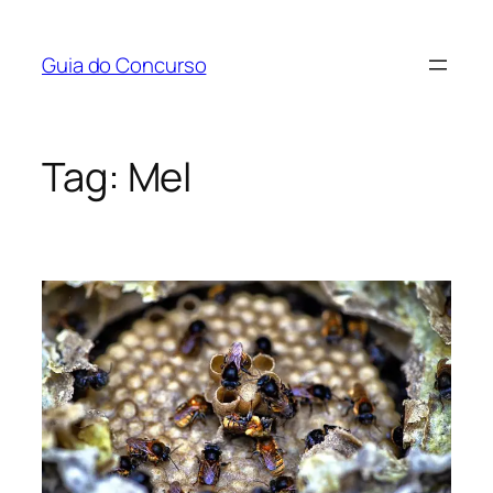
Pular
para
Guia do Concurso
o
conteúdo
Tag:
Mel