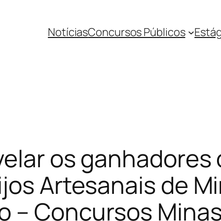
Notícias
Concursos Públicos
Estág
velar os ganhadores
jos Artesanais de M
ro – Concursos Minas