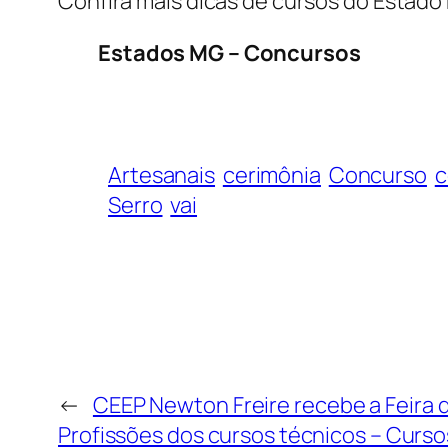
Confira mais dicas de cursos do Estado
Estados MG – Concursos
Artesanais
cerimônia
Concurso
c
Serro
vai
←
CEEP Newton Freire recebe a Feira d
Profissões dos cursos técnicos – Curso