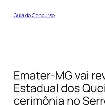
Pular
para
Guia do Concurso
o
conteúdo
Emater-MG vai re
Estadual dos Quei
cerimônia no Ser