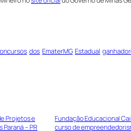
 Mineiro no
site oficial
do Governo de Minas Ge
oncursos
dos
EmaterMG
Estadual
ganhador
e Projetos e
Fundação Educacional Caio
s Paraná – PR
curso de empreendedoris