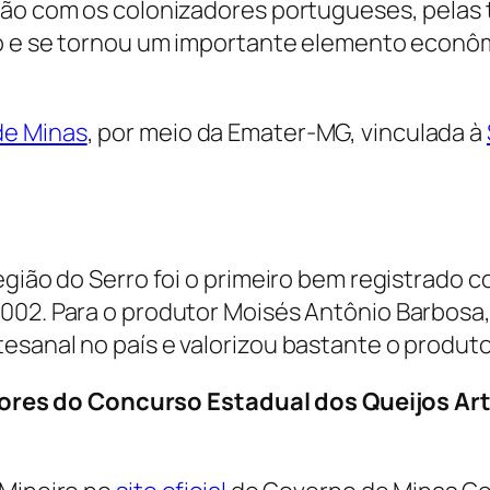
ião com os colonizadores portugueses, pelas t
do e se tornou um importante elemento econôm
de Minas
, por meio da Emater-MG, vinculada à
egião do Serro foi o primeiro bem registrado c
002. Para o produtor Moisés Antônio Barbosa
esanal no país e valorizou bastante o produto
ores do Concurso Estadual dos Queijos Ar