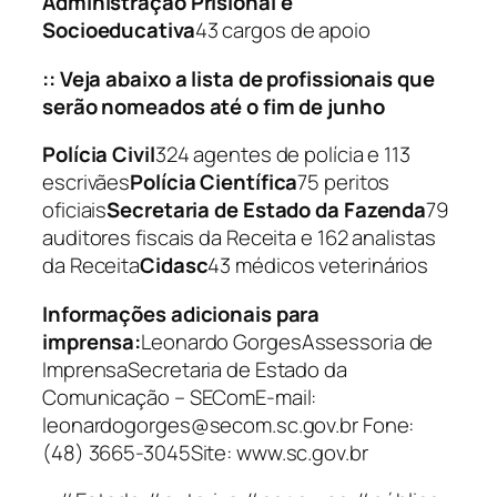
Administração Prisional e
Socioeducativa
43 cargos de apoio
:: Veja abaixo a lista de profissionais que
serão nomeados até o fim de junho
Polícia Civil
324 agentes de polícia e 113
escrivães
Polícia Científica
75 peritos
oficiais
Secretaria de Estado da Fazenda
79
auditores fiscais da Receita e 162 analistas
da Receita
Cidasc
43 médicos veterinários
Informações adicionais para
imprensa:
Leonardo GorgesAssessoria de
ImprensaSecretaria de Estado da
Comunicação – SEComE-mail:
leonardogorges@secom.sc.gov.br Fone:
(48) 3665-3045Site: www.sc.gov.br