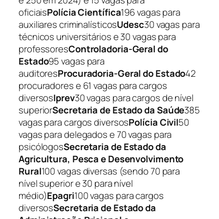
e 250 em 2024) e 15 vagas para
oficiais
Polícia Científica
196 vagas para
auxiliares criminalísticos
Udesc
30 vagas para
técnicos universitários e 30 vagas para
professores
Controladoria-Geral do
Estado
95 vagas para
auditores
Procuradoria-Geral do Estado
42
procuradores e 61 vagas para cargos
diversos
Iprev
30 vagas para cargos de nível
superior
Secretaria de Estado da Saúde
385
vagas para cargos diversos
Polícia Civil
50
vagas para delegados e 70 vagas para
psicólogos
Secretaria de Estado da
Agricultura, Pesca e Desenvolvimento
Rural
100 vagas diversas (sendo 70 para
nível superior e 30 para nível
médio)
Epagri
100 vagas para cargos
diversos
Secretaria de Estado da