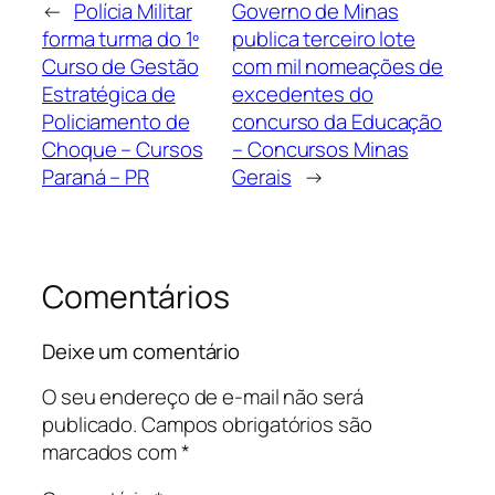
←
Polícia Militar
Governo de Minas
forma turma do 1º
publica terceiro lote
Curso de Gestão
com mil nomeações de
Estratégica de
excedentes do
Policiamento de
concurso da Educação
Choque – Cursos
– Concursos Minas
Paraná – PR
Gerais
→
Comentários
Deixe um comentário
O seu endereço de e-mail não será
publicado.
Campos obrigatórios são
marcados com
*