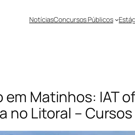
Notícias
Concursos Públicos
Estág
o em Matinhos: IAT o
a no Litoral – Curso