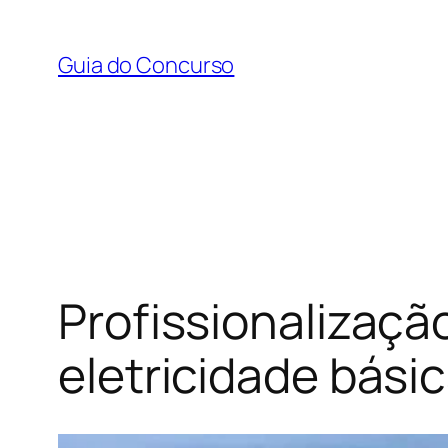
Pular
para
Guia do Concurso
o
conteúdo
Profissionalizaçã
eletricidade básic