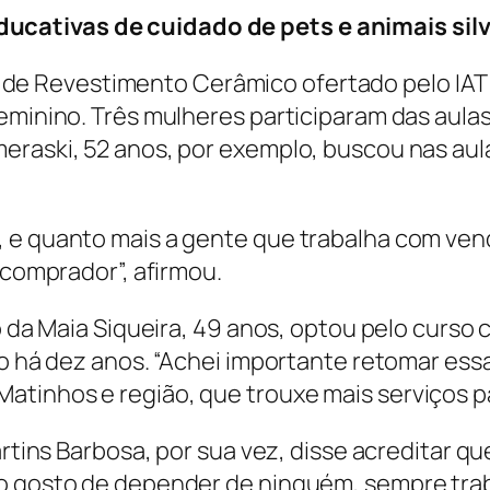
ducativas de cuidado de pets e animais sil
 de Revestimento Cerâmico ofertado pelo IAT 
eminino. Três mulheres participaram das aulas
meraski, 52 anos, por exemplo, buscou nas a
, e quanto mais a gente que trabalha com ve
 comprador”, afirmou.
ção da Maia Siqueira, 49 anos, optou pelo cur
ido há dez anos. “Achei importante retomar es
tinhos e região, que trouxe mais serviços pa
artins Barbosa, por sua vez, disse acreditar que
o gosto de depender de ninguém, sempre trab