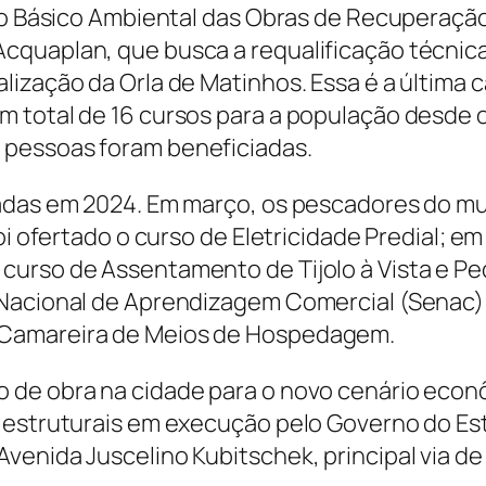
eto Básico Ambiental das Obras de Recuperaçã
cquaplan, que busca a requalificação técnica
lização da Orla de Matinhos. Essa é a última 
 total de 16 cursos para a população desde o
 pessoas foram beneficiadas.
adas em 2024. Em março, os pescadores do mu
oi ofertado o curso de Eletricidade Predial; em
curso de Assentamento de Tijolo à Vista e Pe
 Nacional de Aprendizagem Comercial (Senac
 Camareira de Meios de Hospedagem.
de obra na cidade para o novo cenário econôm
 estruturais em execução pelo Governo do Est
venida Juscelino Kubitschek, principal via de