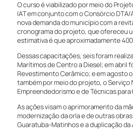
O curso é viabilizado por meio do Proj
IAT em conjunto com o Consórcio DTA/A
nova demanda do município com a revita
cronograma do projeto, que ofereceu um
estimativa é que aproximadamente 400
Dessas capacitações, seis foram realiz
Marítimos de Centro a Diesel; em abril f
Revestimento Cerâmico; e em agosto o 
também por meio do projeto, o Serviço
Empreendedorismo e de Técnicas para
As ações visam o aprimoramento da mão 
modernização da orla e de outras obras
Guaratuba-Matinhos e a duplicação da A