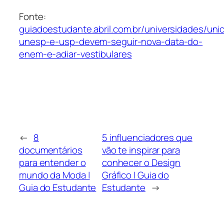
Fonte:
guiadoestudante.abril.com.br/universidades/un
unesp-e-usp-devem-seguir-nova-data-do-
enem-e-adiar-vestibulares
←
8
5 influenciadores que
documentários
vão te inspirar para
para entender o
conhecer o Design
mundo da Moda |
Gráfico | Guia do
Guia do Estudante
Estudante
→