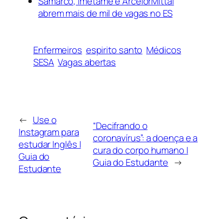
Samarco, Imetame e ArcelorMittal
abrem mais de mil de vagas no ES
Enfermeiros
espirito santo
Médicos
SESA
Vagas abertas
←
Use o
“Decifrando o
Instagram para
coronavírus”: a doença e a
estudar Inglês |
cura do corpo humano |
Guia do
Guia do Estudante
→
Estudante